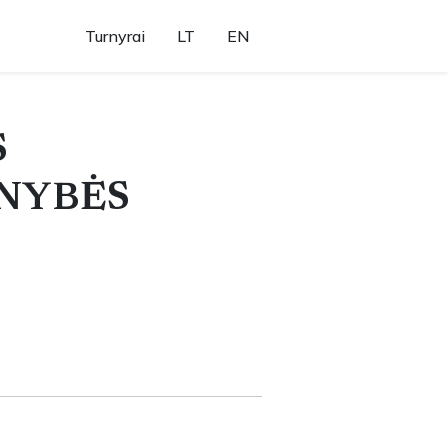
Turnyrai
LT
EN
S
ENYBĖS