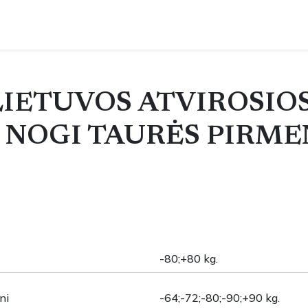
 LIETUVOS ATVIROSIO
 NOGI TAURĖS PIRM
-80;+80 kg.
ni
-64;-72;-80;-90;+90 kg.