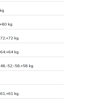
kg.
;+80 kg.
-72;+72 kg.
-64;+64 kg.
-48;-52;-58;+58 kg.
-61;+61 kg.